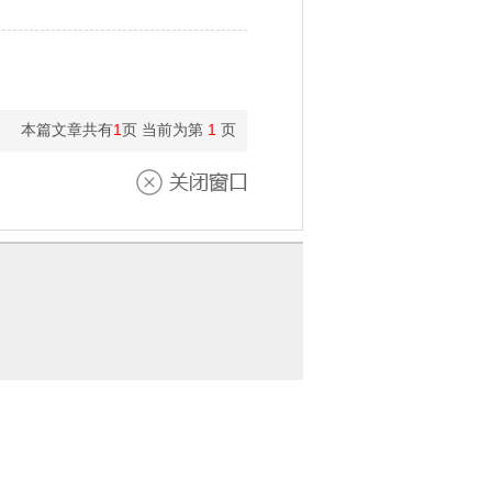
本篇文章共有
1
页 当前为第
1
页
关闭窗口