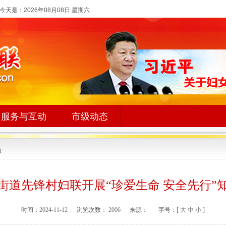
今天是：
2026年08月08日 星期六
服务与互动
市级动态
领
街道先锋村妇联开展“珍爱生命 安全先行”
时间：
2024-11-12
浏览次数：
2006
来源：
字号：[
大
中
小
]