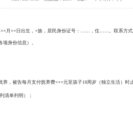
××年××月××日出生，×族，居民身份证号：……，住……。联系方
告各项身份信息）。
抚养，被告每月支付抚养费
×××
元至孩子
18周岁（独立生活）时
列清单列明）；