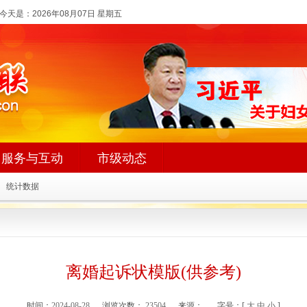
今天是：
2026年08月07日 星期五
服务与互动
市级动态
统计数据
离婚起诉状模版(供参考)
时间：
2024-08-28
浏览次数：
23504
来源：
字号：[
大
中
小
]